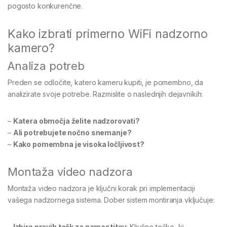
pogosto konkurenčne.
Kako izbrati primerno WiFi nadzorno
kamero?
Analiza potreb
Preden se odločite, katero kameru kupiti, je pomembno, da
analizirate svoje potrebe. Razmislite o naslednjih dejavnikih:
–
Katera območja želite nadzorovati?
–
Ali potrebujete nočno snemanje?
–
Kako pomembna je visoka ločljivost?
Montaža video nadzora
Montaža video nadzora je ključni korak pri implementaciji
vašega nadzornega sistema. Dober sistem montiranja vključuje:
–
Izbiro pravih točk za namestitev
: Ključne točke, ki