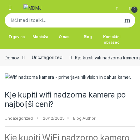
Skip to navigation
Skip to content
0
Išči:
Trgovina
Montaža
O nas
Blog
Kontaktni
obrazec
Domov
Uncategorized
Kje kupiti wifi nadzorna kamera 
Kje kupiti wifi nadzorna kamera po
najboljši ceni?
Uncategorized
26/12/2025
Blog Author
Kje kupiti WiFi nadzorno kamero