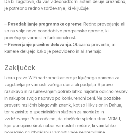
Da bi zagotovili, da vaš videonadzorni sistem deluje brezhibno,
je potrebno redno vzdrževanje, ki vključuje:
–
Posodabljanje programske opreme
: Redno preverjanje ali
so na voljo nove posodobitve programske opreme, ki
povečujejo varnost in funkcionalnost.
–
Preverjanje pravilne delovanja
: Občasno preverite, ali
kamere delujejo kako je predvideno in ali snemajo.
Zaključek
Izbira prave WiFi nadzorne kamere je ključnega pomena za
zagotavljanje varnosti vašega doma ali podjetja. S pravo
raziskavo in razumevanjem potreb lahko najdete odlično rešitev
in nakupite svojo napravo po konkurenčni ceni. Ne pozabite
preveriti različnih blagovnih znamk, kot so Hikvision in Dahua,
ter razmislite o specialističnih službah za montažo in
vzdrževanje. Priporočamo, da obiščete spletno stran MDMJ,
kjer ponujamo širok nabor varnostnih rešitev, ki vam lahko
pomagajo pri izboljšanju varnosti vaše nepremičnine.