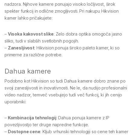
nadzora. Njihove kamere ponujajo visoko ločljivost, širok
spekter funkcij in odlične zmogljivosti. Pri nakupu Hikvision
kamer lahko pričakujete:
–
Visoka kakovost slike
: Zelo dobra optika omogoča jasno
sliko, tudi v slabših svetlobnih pogojih.
–
Zanesljivost
: Hikvision ponuja široko paleto kamer, ki so
primerne za različne potrebe.
Dahua kamere
Podobno kot Hikvision so tudi Dahua kamere dobro znane po
svoji zanesljivosti in inovativnosti. Ne le, da nudijo profesionalni
video nadzor, temveč vsebujejo tudi več funkcij, ki jih cenijo
uporabniki:
–
Kombinacija tehnologij
: Dahua ponuja kamere z IP
povezljivostjo ter druge napredne funkcije.
–
Dostopne cene
: Kljub vrhunski tehnologiji so cene teh kamer