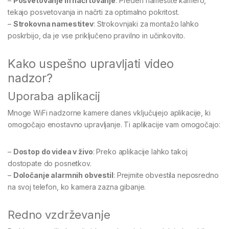
–
Posvetovanje in načrtovanje
: Preden namestite kamero,
tekajo posvetovanja in načrti za optimalno pokritost.
–
Strokovna namestitev
: Strokovnjaki za montažo lahko
poskrbijo, da je vse priključeno pravilno in učinkovito.
Kako uspešno upravljati video
nadzor?
Uporaba aplikacij
Mnoge WiFi nadzorne kamere danes vključujejo aplikacije, ki
omogočajo enostavno upravljanje. Ti aplikacije vam omogočajo:
–
Dostop do videa v živo
: Preko aplikacije lahko takoj
dostopate do posnetkov.
–
Določanje alarmnih obvestil
: Prejmite obvestila neposredno
na svoj telefon, ko kamera zazna gibanje.
Redno vzdrževanje