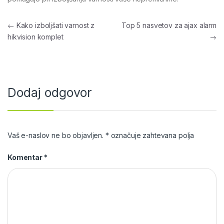
Navigacija prispevka
←
Kako izboljšati varnost z
Top 5 nasvetov za ajax alarm
hikvision komplet
→
Dodaj odgovor
Vaš e-naslov ne bo objavljen.
*
označuje zahtevana polja
Komentar
*