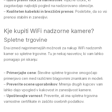
zagotavljajo najboljši pogled na nadzorovano območje.
–
Kvaliteten kabelski in brezžični prenos
: Poskrbite, da so vsi
prenosi stabilni in zanesljivi.
Kje kupiti WiFi nadzorne kamere?
Spletne trgovine
Ena izmed najprimernejših možnosti za nakup WiFi nadzornih
kamer so spletne trgovine. Tu je nekaj nasvetov, ki vam lahko
pomagajo pri iskanju:
–
Primerjajte cene
: Številne spletne trgovine omogočajo
primerjavo cen med različnimi blagovnimi znamkami in modeli.
–
Preverite ocene uporabnikov
: Mnenja drugih kupcev vam
lahko dajo vpogled v kakovost in zanesljivost kamere.
–
Upoštevajte varnost
: Preverite, ali ima spletna trgovina
varnostne certifikate in zaščito osebnih podatkov.