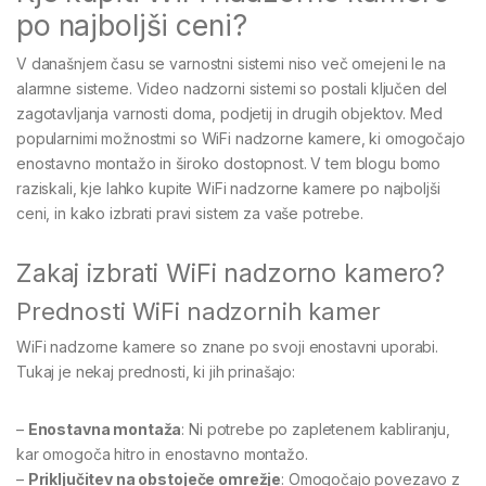
po najboljši ceni?
V današnjem času se varnostni sistemi niso več omejeni le na
alarmne sisteme. Video nadzorni sistemi so postali ključen del
zagotavljanja varnosti doma, podjetij in drugih objektov. Med
popularnimi možnostmi so WiFi nadzorne kamere, ki omogočajo
enostavno montažo in široko dostopnost. V tem blogu bomo
raziskali, kje lahko kupite WiFi nadzorne kamere po najboljši
ceni, in kako izbrati pravi sistem za vaše potrebe.
Zakaj izbrati WiFi nadzorno kamero?
Prednosti WiFi nadzornih kamer
WiFi nadzorne kamere so znane po svoji enostavni uporabi.
Tukaj je nekaj prednosti, ki jih prinašajo:
–
Enostavna montaža
: Ni potrebe po zapletenem kabliranju,
kar omogoča hitro in enostavno montažo.
–
Priključitev na obstoječe omrežje
: Omogočajo povezavo z