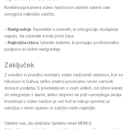
Kombinacija kamera video nadzora in alarmni sistemi vam
omogoča najboljšo zaščito.
–
Nadgradnje
: Razmislite o sistemih, ki omogočajo dodajanje
naprav, da ostanete korak pred časa.
–
Najboljša izbira
: Izberite sisteme, ki ponujajo profesionalno
podporo in redne nadgradnje.
Zaključek
Z uvedbo in pravilno montažo video nadzornih sistemov, kot so
Hikvision in Dahua, lahko znatno povečamo raven varnosti
doma in podjetja. S premislekom o vseh vidikih, od izbire kamer
do integracije z alarmi, lahko stopimo na poti varnejšega okolja.
Investicija v video nadzor je več kot le nakup opreme; je
naložba v miren spanec in zaščito naših najbližjih.
Vabimo vas, da obiščete [spletno stran MDMJ]