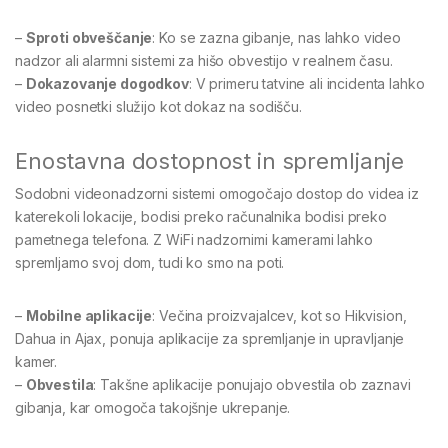
–
Sproti obveščanje
: Ko se zazna gibanje, nas lahko video
nadzor ali alarmni sistemi za hišo obvestijo v realnem času.
–
Dokazovanje dogodkov
: V primeru tatvine ali incidenta lahko
video posnetki služijo kot dokaz na sodišču.
Enostavna dostopnost in spremljanje
Sodobni videonadzorni sistemi omogočajo dostop do videa iz
katerekoli lokacije, bodisi preko računalnika bodisi preko
pametnega telefona. Z WiFi nadzornimi kamerami lahko
spremljamo svoj dom, tudi ko smo na poti.
–
Mobilne aplikacije
: Večina proizvajalcev, kot so Hikvision,
Dahua in Ajax, ponuja aplikacije za spremljanje in upravljanje
kamer.
–
Obvestila
: Takšne aplikacije ponujajo obvestila ob zaznavi
gibanja, kar omogoča takojšnje ukrepanje.