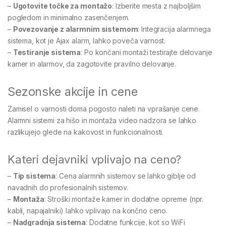
–
Ugotovite točke za montažo
: Izberite mesta z najboljšim
pogledom in minimalno zasenčenjem.
–
Povezovanje z alarmnim sistemom
: Integracija alarmnega
sistema, kot je Ajax alarm, lahko poveča varnost.
–
Testiranje sistema
: Po končani montaži testirajte delovanje
kamer in alarmov, da zagotovite pravilno delovanje.
Sezonske akcije in cene
Zamisel o varnosti doma pogosto naleti na vprašanje cene.
Alarmni sistemi za hišo in montaža video nadzora se lahko
razlikujejo glede na kakovost in funkcionalnosti.
Kateri dejavniki vplivajo na ceno?
–
Tip sistema
: Cena alarmnih sistemov se lahko giblje od
navadnih do profesionalnih sistemov.
–
Montaža
: Stroški montaže kamer in dodatne opreme (npr.
kabli, napajalniki) lahko vplivajo na končno ceno.
–
Nadgradnja sistema
: Dodatne funkcije, kot so WiFi