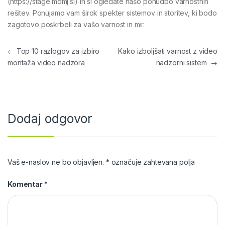
(https://stage.mdmj.si) in si ogledate našo ponudbo varnostnih
rešitev. Ponujamo vam širok spekter sistemov in storitev, ki bodo
zagotovo poskrbeli za vašo varnost in mir.
Navigacija prispevka
←
Top 10 razlogov za izbiro
Kako izboljšati varnost z video
montaža video nadzora
nadzorni sistem
→
Dodaj odgovor
Vaš e-naslov ne bo objavljen.
*
označuje zahtevana polja
Komentar
*