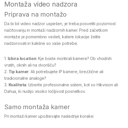
Montaža video nadzora
Priprava na montažo
Da bi bil video nadzor uspešen, je treba posvetiti pozornost
načrtovanju in montaži nadzornih kamer. Pred začetkom
montaže je pomembno vedeti, katere lokacije želite
nadzorovati in kakšne so vaše potrebe.
1.
Izbira location
: Kje boste montirali kamere? Ob vhodnih
vratih, oknih ali na dvorišču?
2.
Tip kamer
: Ali potrebujete IP kamere, brezžične ali
tradicionalne analoge?
3.
Kvaliteta
: Izberite profesionalne sistem, kot so Hikvision ali
Dahua, ki nudijo visoko ločljivost posnetkov.
Samo montaža kamer
Pri montaži kamer upoštevajte naslednje korake: