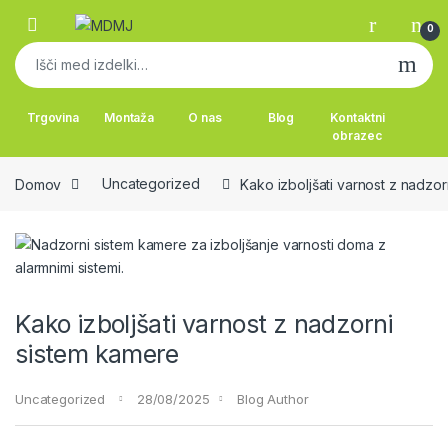
Skip to navigation
Skip to content
0
Išči:
Trgovina
Montaža
O nas
Blog
Kontaktni
obrazec
Domov
Uncategorized
Kako izboljšati varnost z nadzo
Kako izboljšati varnost z nadzorni
sistem kamere
Uncategorized
28/08/2025
Blog Author