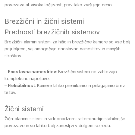
povezava ali visoka ločljivost, prav tako zvišujejo ceno.
Brezžični in žični sistemi
Prednosti brezžičnih sistemov
Brezžični alarmni sistemi za hišo in brezžične kamere so vse bolj
priljubljene, saj omogočajo enostavno namestitev in manjših
stroškov.
–
Enostavna namestitev
: Brezžični sistemi ne zahtevajo
kompleksne napeljave.
–
Fleksibilnost
: Kamere lahko premikamo in prilagajamo brez
težav.
Žični sistemi
Žični alarmni sistemi in videonadzorni sistemi nudijo stabilnejše
povezave in so lahko bolj zanesljivi v dolgem razredu.