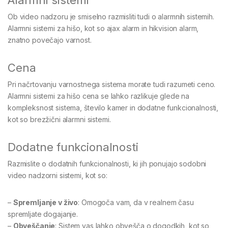
Alarmni sistemi
Ob video nadzoru je smiselno razmisliti tudi o alarmnih sistemih.
Alarmni sistemi za hišo, kot so ajax alarm in hikvision alarm,
znatno povečajo varnost.
Cena
Pri načrtovanju varnostnega sistema morate tudi razumeti ceno.
Alarmni sistemi za hišo cena se lahko razlikuje glede na
kompleksnost sistema, število kamer in dodatne funkcionalnosti,
kot so brezžični alarmni sistemi.
Dodatne funkcionalnosti
Razmislite o dodatnih funkcionalnosti, ki jih ponujajo sodobni
video nadzorni sistemi, kot so:
–
Spremljanje v živo
: Omogoča vam, da v realnem času
spremljate dogajanje.
–
Obveščanje
: Sistem vas lahko obvešča o dogodkih, kot so