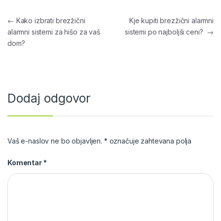
Navigacija prispevka
←
Kako izbrati brezžični
Kje kupiti brezžični alarmni
alarmni sistemi za hišo za vaš
sistemi po najboljši ceni?
→
dom?
Dodaj odgovor
Vaš e-naslov ne bo objavljen.
*
označuje zahtevana polja
Komentar
*