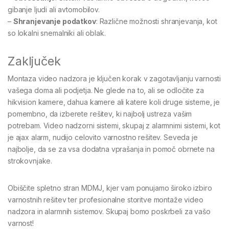
gibanje ljudi ali avtomobilov.
–
Shranjevanje podatkov
: Različne možnosti shranjevanja, kot
so lokalni snemalniki ali oblak.
Zaključek
Montaza video nadzora je ključen korak v zagotavljanju varnosti
vašega doma ali podjetja. Ne glede na to, ali se odločite za
hikvision kamere, dahua kamere ali katere koli druge sisteme, je
pomembno, da izberete rešitev, ki najbolj ustreza vašim
potrebam. Video nadzorni sistemi, skupaj z alarmnimi sistemi, kot
je ajax alarm, nudijo celovito varnostno rešitev. Seveda je
najbolje, da se za vsa dodatna vprašanja in pomoč obrnete na
strokovnjake.
Obiščite spletno stran MDMJ, kjer vam ponujamo široko izbiro
varnostnih rešitev ter profesionalne storitve montaže video
nadzora in alarmnih sistemov. Skupaj bomo poskrbeli za vašo
varnost!