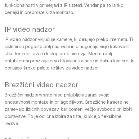
funkcionalnosti v primerjavi z IP sistemi. Vendar pa so lahko
cenejši in preprostejši za montažo.
IP video nadzor
IP video nadzor vključuje kamere, ki delujejo preko interneta. Ti
sistemi so pogosto bolj napredni in omogočajo višjo kakovost
slike ter enostaven dostop prek omrežja. Med najbolj
priljubljenimi proizvajalci so hikvision kamere in dahua kamere, ki
ponujajo široko paleto rešitev za video nadzor.
Brezžični video nadzor
Brezžični nadzorni sistemi so priljubljeni zaradi svoje
enostavnosti montaže in prilagodljivosti. Brezžične kamere ne
zahtevajo fizičnih povezav, kar pomeni večjo svobodo pri izbiri
postavitve. To je odlična izbira za tiste, ki iščejo fleksibilne
rešitve.