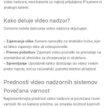
video nadzora, med katerimi so najbolj priljubljene IP kamere in
analogni sistemi.
Kako deluje video nadzor?
Osnovna načela delovanja video nadzora vključujejo:
–
Zajemanje slike
: Kamere namestite na strateške točke, kjer
se lahko zajamejo slike ali videoposnetki.
–
Prenos podatkov
: Zajemani video posnetki se prenašajo na
snemalnike ali strežnike za shranjevanje in obdelavo.
–
Spremljanje
: Uporabniki lahko dostopajo do video vsebin
preko naprav, kot so računalniki, pametni telefoni ali tablice.
Prednosti video nadzornih sistemov
Povečana varnost
Najpomembnejša prednost video nadzora je povečana raven
varnosti. Ko so kamere prisotne, se zmanjša možnost kaznivih