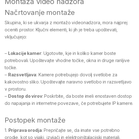
Montaža video nadzora
Načrtovanje montaže
Skupina, ki se ukvarja z montažo videonadzora, mora najprej
oceniti prostor. Ključni elementi, ki jih je treba upoštevati,
vključujejo:
–
Lokacije kamer
: Ugotovite, kje in koliko kamer boste
potrebovali. Upoštevajte vhodne točke, okna in druge ranljive
točke.
–
Razsvetljava
: Kamere potrebujejo dovolj svetlobe za
kakovostno sliko. Upoštevajte naravno svetlobo in razsvetljavo
v prostoru.
–
Dostop do virov
: Poskrbite, da boste imeli enostaven dostop
do napajanja in internetne povezave, če potrebujete IP kamere.
Postopek montaže
1.
Priprava orodja
: Prepričajte se, da imate vse potrebno
orodje, kot so vijaki, izvijači in elektroinštalacijski materiali.