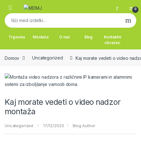
Skip to navigation
Skip to content
0
Išči:
Trgovina
Montaža
O nas
Blog
Kontaktni
obrazec
Domov
Uncategorized
Kaj morate vedeti o video nadz
Kaj morate vedeti o video nadzor
montaža
Uncategorized
17/12/2025
Blog Author