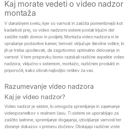
Kaj morate vedeti o video nadzor
montaža
V današnjem svetu, kjer so varnost in zaščita pomembnejši kot
kadarkoli prej, so video nadzorni sistemi postali ključni del
zaščite naših domov in podjetij. Montaža video nadzora ni le
vprašanje postavitve kamer, temveč vključuje številne vidike, ki
jih je treba upoštevati, da zagotovimo optimalno delovanje in
varnost. V tem prispevku bomo raziskali različne aspekte video
nadzora, vključno s sistemom, montažo, različnimi produkti in
priporočili, kako izbrati najboljšo rešitev za vas.
Razumevanje video nadzora
Kaj je video nadzor?
Video nadzor je sistem, ki omogoča spremljanje in zajemanje
videoposnetkov v realnem času. Ti sistemi se uporabljajo za
zaščito lastnine, spremljanje dogajanja, izboljšanje varnosti ter
zbiranje dokazov v primeru zločinov. Obstajajo različne vrste