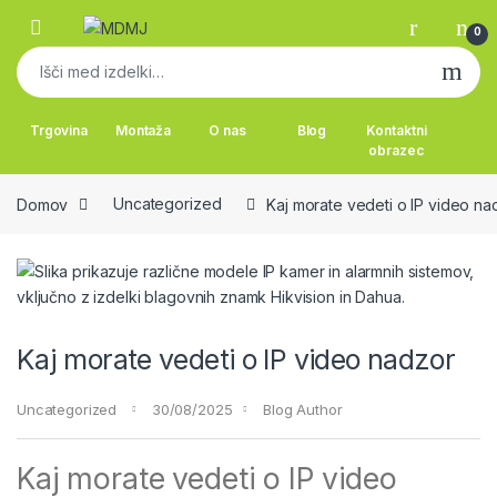
Skip to navigation
Skip to content
0
Išči:
Trgovina
Montaža
O nas
Blog
Kontaktni
obrazec
Domov
Uncategorized
Kaj morate vedeti o IP video na
Kaj morate vedeti o IP video nadzor
Uncategorized
30/08/2025
Blog Author
Kaj morate vedeti o IP video