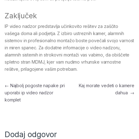
Zaključek
IP video nadzor predstavlja učinkovito rešitev za zaščito
vašega doma ali podjetja. Z izbiro ustreznih kamer, alarmnih
sistemov in profesionalno montažo boste povečali svojo varnost
in miren spanec. Za dodatne informacije o video nadzoru,
alarmnih sistemih in strokovni montaži vas vabimo, da obiščete
spletno stran MDMJ, kjer vam nudimo vrhunske varnostne
rešitve, prilagojene vašim potrebam.
Navigacija prispevka
←
Najbolj pogoste napake pri
Kaj morate vedeti o kamere
uporabi ip video nadzor
dahua
→
komplet
Dodaj odgovor