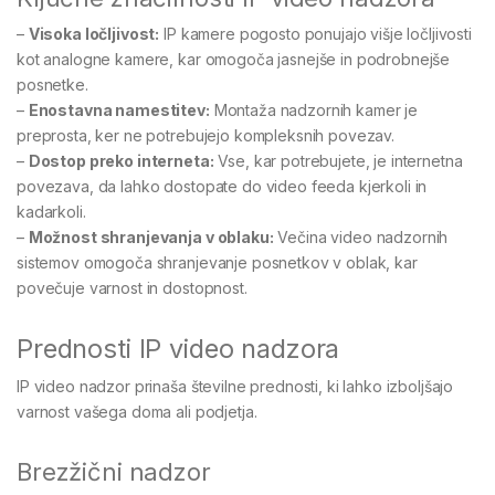
–
Visoka ločljivost:
IP kamere pogosto ponujajo višje ločljivosti
kot analogne kamere, kar omogoča jasnejše in podrobnejše
posnetke.
–
Enostavna namestitev:
Montaža nadzornih kamer je
preprosta, ker ne potrebujejo kompleksnih povezav.
–
Dostop preko interneta:
Vse, kar potrebujete, je internetna
povezava, da lahko dostopate do video feeda kjerkoli in
kadarkoli.
–
Možnost shranjevanja v oblaku:
Večina video nadzornih
sistemov omogoča shranjevanje posnetkov v oblak, kar
povečuje varnost in dostopnost.
Prednosti IP video nadzora
IP video nadzor prinaša številne prednosti, ki lahko izboljšajo
varnost vašega doma ali podjetja.
Brezžični nadzor