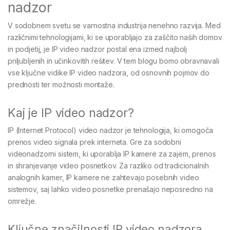
nadzor
V sodobnem svetu se varnostna industrija nenehno razvija. Med
različnimi tehnologijami, ki se uporabljajo za zaščito naših domov
in podjetij, je IP video nadzor postal ena izmed najbolj
priljubljenih in učinkovitih rešitev. V tem blogu bomo obravnavali
vse ključne vidike IP video nadzora, od osnovnih pojmov do
prednosti ter možnosti montaže.
Kaj je IP video nadzor?
IP (Internet Protocol) video nadzor je tehnologija, ki omogoča
prenos video signala prek interneta. Gre za sodobni
videonadzorni sistem, ki uporablja IP kamere za zajem, prenos
in shranjevanje video posnetkov. Za razliko od tradicionalnih
analognih kamer, IP kamere ne zahtevajo posebnih video
sistemov, saj lahko video posnetke prenašajo neposredno na
omrežje.
Ključne značilnosti IP video nadzora