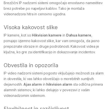
Brezžični IP nadzorni sistemi omogočajo enostavno namestitev
brez potrebe po napeljavi kablov. Tako je montaža
videonadzora hitra in cenovno ugodna.
Visoka kakovost slike
IP kamere, kot so
Hikvision kamere
in
Dahua kamere
,
ponujajo izjemno kakovost slike, kar vam omogoča, da jasno
prepoznate obraze in druge podrobnosti. Kakovost videa je
ključna, ko gre za identifikacijo in dokazovanje incidentov.
Obvestila in opozorila
IP video nadzorni sistemi pogosto vključujejo možnosti za alarm
in obvestila, ki vas lahko obveščajo o morebitnih sumljivih
dejavnostih.
Ajax alarm
in
hikvision alarm
sta odlična primera
alarmnih sistemov, ki lahko delujejo v povezavi z vašim
videonadzornim sistemom.
Flexibilnost in razširljivost