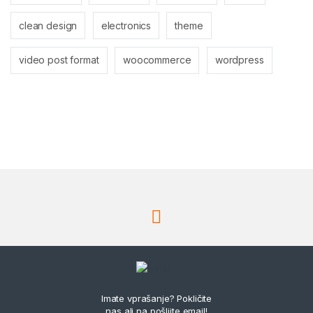
clean design
electronics
theme
video post format
woocommerce
wordpress
Imate vprašanje? Pokličite
nas ali pa pošljite email!