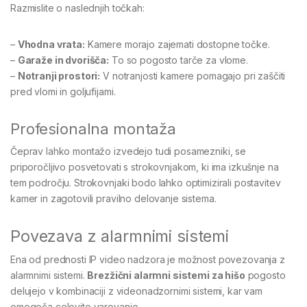
Razmislite o naslednjih točkah:
–
Vhodna vrata:
Kamere morajo zajemati dostopne točke.
–
Garaže in dvorišča:
To so pogosto tarče za vlome.
–
Notranji prostori:
V notranjosti kamere pomagajo pri zaščiti
pred vlomi in goljufijami.
Profesionalna montaža
Čeprav lahko montažo izvedejo tudi posamezniki, se
priporočljivo posvetovati s strokovnjakom, ki ima izkušnje na
tem področju. Strokovnjaki bodo lahko optimizirali postavitev
kamer in zagotovili pravilno delovanje sistema.
Povezava z alarmnimi sistemi
Ena od prednosti IP video nadzora je možnost povezovanja z
alarmnimi sistemi.
Brezžični alarmni sistemi za hišo
pogosto
delujejo v kombinaciji z videonadzornimi sistemi, kar vam
omogoča celovito varovanje.