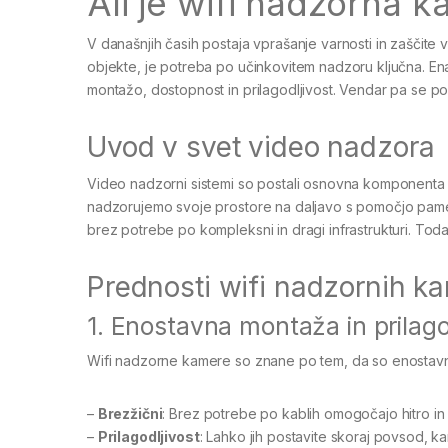
Ali je wifi nadzorna k
V današnjih časih postaja vprašanje varnosti in zaščite 
objekte, je potreba po učinkovitem nadzoru ključna. Ena
montažo, dostopnost in prilagodljivost. Vendar pa se pos
Uvod v svet video nadzora
Video nadzorni sistemi so postali osnovna komponenta va
nadzorujemo svoje prostore na daljavo s pomočjo pame
brez potrebe po kompleksni in dragi infrastrukturi. Toda 
Prednosti wifi nadzornih k
1. Enostavna montaža in prilago
Wifi nadzorne kamere so znane po tem, da so enostavn
–
Brezžični
: Brez potrebe po kablih omogočajo hitro i
–
Prilagodljivost
: Lahko jih postavite skoraj povsod, kar