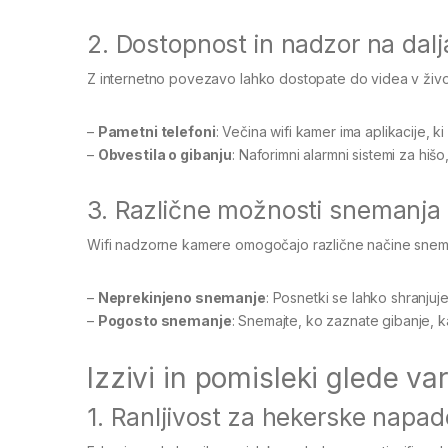
2. Dostopnost in nadzor na dal
Z internetno povezavo lahko dostopate do videa v živo i
–
Pametni telefoni
: Večina wifi kamer ima aplikacije, 
–
Obvestila o gibanju
: Naforimni alarmni sistemi za hi
3. Različne možnosti snemanja
Wifi nadzorne kamere omogočajo različne načine snem
–
Neprekinjeno snemanje
: Posnetki se lahko shranjuje
–
Pogosto snemanje
: Snemajte, ko zaznate gibanje, 
Izzivi in pomisleki glede va
1. Ranljivost za hekerske napad