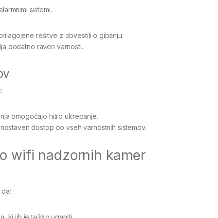
larmnimi sistemi.
ilagojene rešitve z obvestili o gibanju.
lja dodatno raven varnosti.
ov
:
nja omogočajo hitro ukrepanje.
enostaven dostop do vseh varnostnih sistemov.
bo wifi nadzornih kamer
 da:
ki jih je težko uganiti.