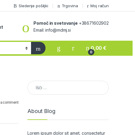
Sledenje pošiljki
Trgovina
Moj račun
Pomoč in svetovanje
+38671602902
kt
Email: info@mdmj.si
0,00
€
0
Išči:
 a comment
About Blog
Lorem ipsum dolor sit amet, consectetur