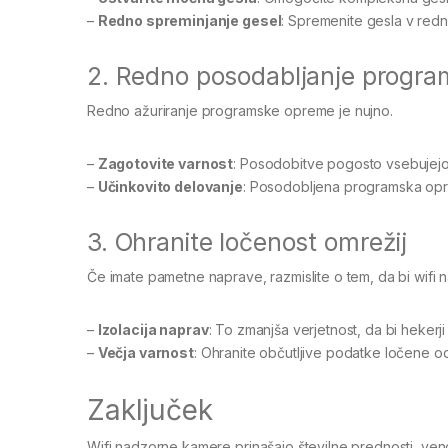
–
Redno spreminjanje gesel
: Spremenite gesla v redni
2. Redno posodabljanje progr
Redno ažuriranje programske opreme je nujno.
–
Zagotovite varnost
: Posodobitve pogosto vsebujejo
–
Učinkovito delovanje
: Posodobljena programska opre
3. Ohranite ločenost omrežij
Če imate pametne naprave, razmislite o tem, da bi wifi
–
Izolacija naprav
: To zmanjša verjetnost, da bi hekerj
–
Večja varnost
: Ohranite občutljive podatke ločene od
Zaključek
Wifi nadzorne kamere prinašajo številne prednosti, vend