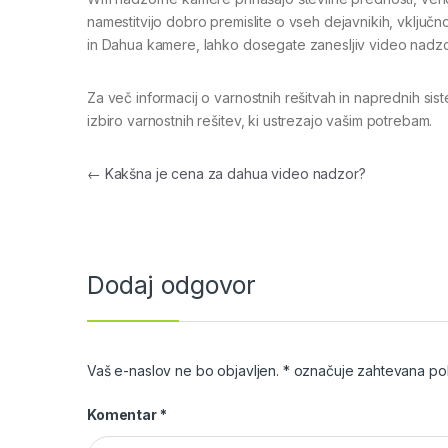
namestitvijo dobro premislite o vseh dejavnikih, vključno
in Dahua kamere, lahko dosegate zanesljiv video nadzor,
Za več informacij o varnostnih rešitvah in naprednih si
izbiro varnostnih rešitev, ki ustrezajo vašim potrebam.
Navigacija prispevka
←
Kakšna je cena za dahua video nadzor?
Dodaj odgovor
Vaš e-naslov ne bo objavljen.
*
označuje zahtevana pol
Komentar
*