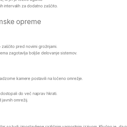
h intervalih za dodatno zaščito.
amske opreme
 zaščito pred novimi grožnjami.
ma zagotavlja boljše delovanje sistemov.
 nadzorne kamere postavili na ločeno omrežje.
i dostopali do več naprav hkrati.
 javnih omrežij.
ar so tudi izpostavljene različnim varnostnim izzivom. Ključno je, da 