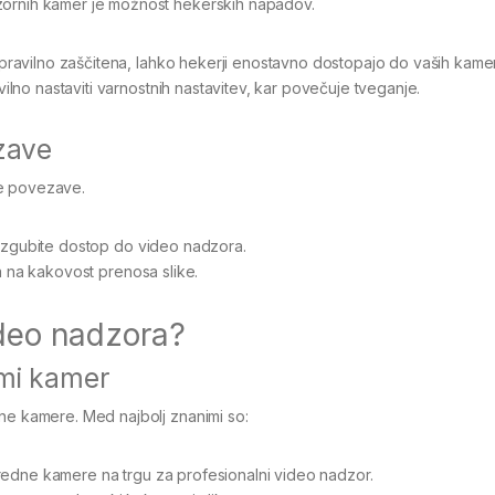
zornih kamer je možnost hekerskih napadov.
 pravilno zaščitena, lahko hekerji enostavno dostopajo do vaših kamer
ilno nastaviti varnostnih nastavitev, kar povečuje tveganje.
ezave
ne povezave.
 izgubite dostop do video nadzora.
va na kakovost prenosa slike.
ideo nadzora?
ami kamer
rne kamere. Med najbolj znanimi so:
vredne kamere na trgu za profesionalni video nadzor.