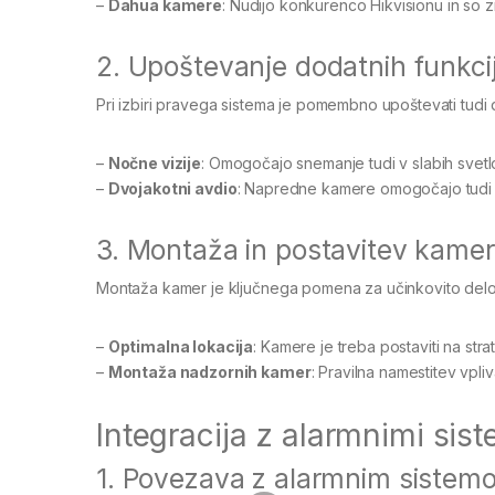
–
Dahua kamere
: Nudijo konkurenco Hikvisionu in so z
2. Upoštevanje dodatnih funkci
Pri izbiri pravega sistema je pomembno upoštevati tudi 
–
Nočne vizije
: Omogočajo snemanje tudi v slabih svetl
–
Dvojakotni avdio
: Napredne kamere omogočajo tudi 
3. Montaža in postavitev kamer
Montaža kamer je ključnega pomena za učinkovito delo
–
Optimalna lokacija
: Kamere je treba postaviti na str
–
Montaža nadzornih kamer
: Pravilna namestitev vpli
Integracija z alarmnimi sist
1. Povezava z alarmnim sistem