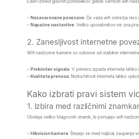
Eden izmed glavnih pomislekov glede varnosti wifi nad
–
Nezavarovane povezave
: Če vaša wifi omrežja niso
–
Napačne nastavitve
: Veliko uporabnikov ne zna prav
2. Zanesljivost internetne pov
Wifi nadzorne kamere so odvisne od stabilne internet
–
Prekinitev signala
: V primeru izpada interneta lahko
–
Kvaliteta prenosa
: Nizka hitrost interneta lahko vpli
Kako izbrati pravi sistem v
1. Izbira med različnimi znamk
Obstaja veliko blagovnih znamk, ki ponujajo wifi nadzo
–
Hikvision kamere
: Štejejo se med najbolj zaupanja 