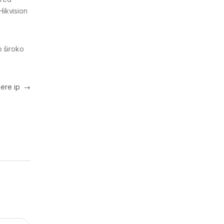
Hikvision
o široko
mere ip
→