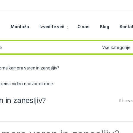
a
Montaža
Izvedite več
O nas
Blog
Konta
r:
zorna kamera varen in zanesljiv?
n in zanesljiv?
Leave