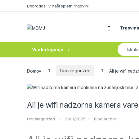
Skip to navigation
Skip to content
Dobrodošli v naši spletni trgovini!
Trgovin
Search fo
Vse kategorije
Domov
Uncategorized
Ali je wifi nad
Ali je wifi nadzorna kamera vare
Uncategorized
29/11/2025
Blog Author