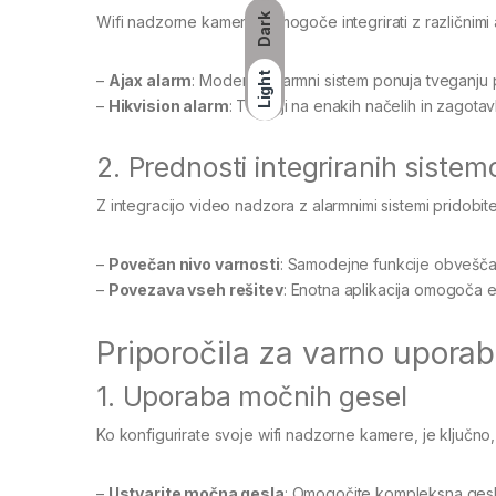
Dark
Wifi nadzorne kamere je mogoče integrirati z različnimi a
Light
–
Ajax alarm
: Moderen alarmni sistem ponuja tveganju pr
–
Hikvision alarm
: Temelji na enakih načelih in zagotav
2. Prednosti integriranih sistem
Z integracijo video nadzora z alarmnimi sistemi pridobite
–
Povečan nivo varnosti
: Samodejne funkcije obvešča
–
Povezava vseh rešitev
: Enotna aplikacija omogoča 
Priporočila za varno upora
1. Uporaba močnih gesel
Ko konfigurirate svoje wifi nadzorne kamere, je ključno,
–
Ustvarite močna gesla
: Omogočite kompleksna gesla, 