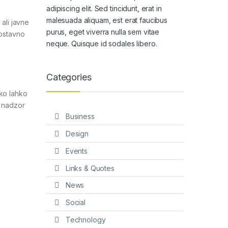
adipiscing elit. Sed tincidunt, erat in
malesuada aliquam, est erat faucibus
ali javne
purus, eget viverra nulla sem vitae
nostavno
neque. Quisque id sodales libero.
?
Categories
 ko lahko
a nadzor
Business
Design
Events
Links & Quotes
News
Social
Technology