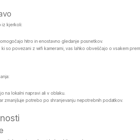
javo
z kjerkoli:
ki omogočajo hitro in enostavno gledanje posnetkov.
šo, ki so povezani z wifi kamerami, vas lahko obveščajo o vsakem prem
anja:
jo na lokalni napravi ali v oblaku.
kar zmanjšuje potrebo po shranjevanju nepotrebnih podatkov.
rnosti
e