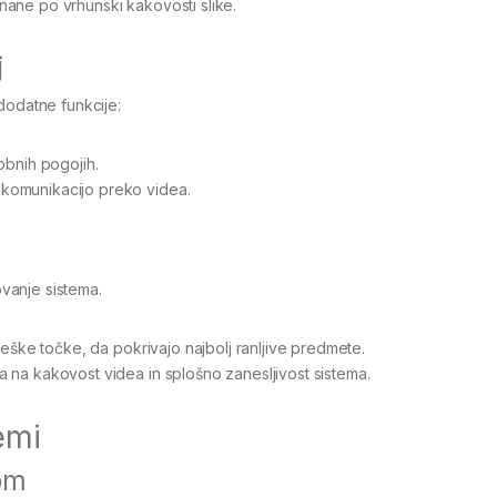
nane po vrhunski kakovosti slike.
j
dodatne funkcije:
obnih pogojih.
komunikacijo preko videa.
vanje sistema.
ateške točke, da pokrivajo najbolj ranljive predmete.
va na kakovost videa in splošno zanesljivost sistema.
emi
om