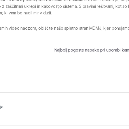
 z zaščitnimi ukrepi in kakovostjo sistema. S pravimi rešitvami, kot so 
 ki vam bo nudil mir v duši.
stemih video nadzora, obiščite našo spletno stran MDMJ, kjer ponujam
Najbolj pogoste napake pri uporabi ka
ja