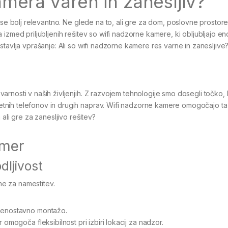
amera varen in zanesljiv?
vse bolj relevantno. Ne glede na to, ali gre za dom, poslovne prostore 
 izmed priljubljenih rešitev so wifi nadzorne kamere, ki obljubljajo e
tavlja vprašanje: Ali so wifi nadzorne kamere res varne in zanesljive
rnosti v naših življenjih. Z razvojem tehnologije smo dosegli točko,
tnih telefonov in drugih naprav. Wifi nadzorne kamere omogočajo t
ali gre za zanesljivo rešitev?
amer
dljivost
e za namestitev.
n enostavno montažo.
 omogoča fleksibilnost pri izbiri lokacij za nadzor.