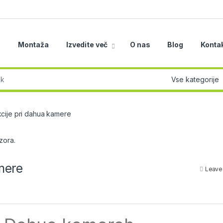
a
Montaža
Izvedite več
O nas
Blog
Konta
r:
cije pri dahua kamere
mere
Leave