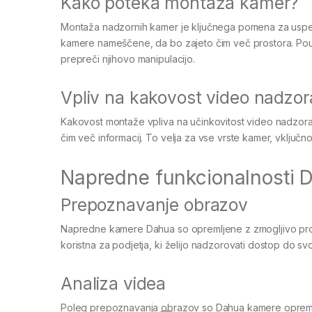
Kako poteka montaža kamer?
Montaža nadzornih kamer je ključnega pomena za uspe
kamere nameščene, da bo zajeto čim več prostora. Poudari
prepreči njihovo manipulacijo.
Vpliv na kakovost video nadzor
Kakovost montaže vpliva na učinkovitost video nadzora. 
čim več informacij. To velja za vse vrste kamer, vključn
Napredne funkcionalnosti 
Prepoznavanje obrazov
Napredne kamere Dahua so opremljene z zmogljivo pro
koristna za podjetja, ki želijo nadzorovati dostop do svoj
Analiza videa
Poleg prepoznavanja obrazov so Dahua kamere opremljene