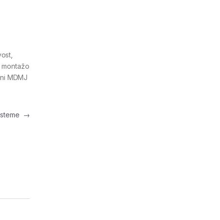
ost,
no montažo
rani MDMJ
sisteme
→