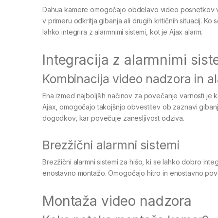
Dahua kamere omogočajo obdelavo video posnetkov v re
v primeru odkritja gibanja ali drugih kritičnih situacij. 
lahko integrira z alarmnimi sistemi, kot je Ajax alarm.
Integracija z alarmnimi sist
Kombinacija video nadzora in a
Ena izmed najboljših načinov za povečanje varnosti je ko
Ajax, omogočajo takojšnjo obvestitev ob zaznavi giban
dogodkov, kar povečuje zanesljivost odziva.
Brezžični alarmni sistemi
Brezžični alarmni sistemi za hišo, ki se lahko dobro integ
enostavno montažo. Omogočajo hitro in enostavno pove
Montaža video nadzora