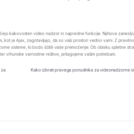
ščejo kakovosten video nadzor in napredne funkcije. Njihova zanesljiv
mi, kot je Ajax, zagotavljajo, da so vaši prostori vedno varni. Z pravil
adzorne sisteme, ki bodo ščitili vaše premoženje. Ob obisku spletne st
r ter vrhunske varnostne rešitve, prilagojene vašim potrebam.
 za
Kako izbrati pravega ponudnika za videonadzorne 