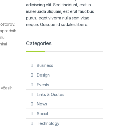
adipiscing elit. Sed tincidunt, erat in
malesuada aliquam, est erat faucibus
purus, eget viverra nulla sem vitae
rostorov.
neque. Quisque id sodales libero.
naprednih
emu
Categories
nimi
Business
Design
Events
 včasih
Links & Quotes
News
Social
Technology