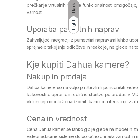
prečkanje virtualnih mej. Te funkcionalnosti omogočajo
Dark
varnost.
Light
Uporaba pametnih naprav
Zahvaljujoč integraciji z pametnimi napravami lahko upor
sprejmejo takojšnje odločitve in reakcije, ne glede na to
Kje kupiti Dahua kamere?
Nakup in prodaja
Dahua kamere so na voljo pri številnih ponudnikih video
kakovostno opremo in odlične storitve po prodaji. V MD
vključujejo montažo nadzornih kamer in integracijo z ala
Cena in vrednost
Cena Dahua kamer se lahko giblje glede na model in zm
videonadzorne sisteme dolgoročno prinaša varnost in mi