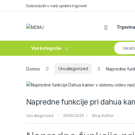
Skip to navigation
Skip to content
Dobrodošli v naši spletni trgovini!
Trgovin
Search fo
Vse kategorije
Domov
Uncategorized
Napredne funk
Napredne funkcije pri dahua ka
Uncategorized
26/10/2025
Blog Author