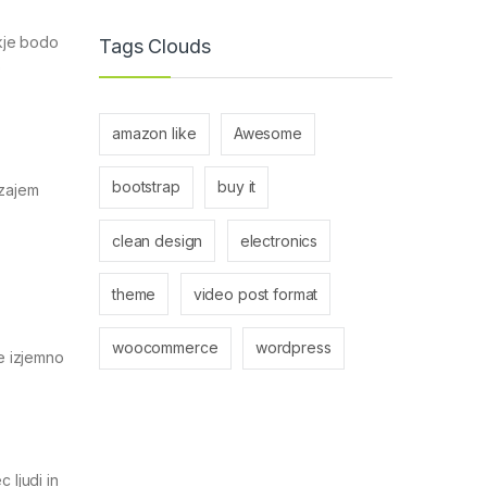
kje bodo
Tags Clouds
e
amazon like
Awesome
bootstrap
buy it
 zajem
clean design
electronics
theme
video post format
woocommerce
wordpress
e izjemno
 ljudi in