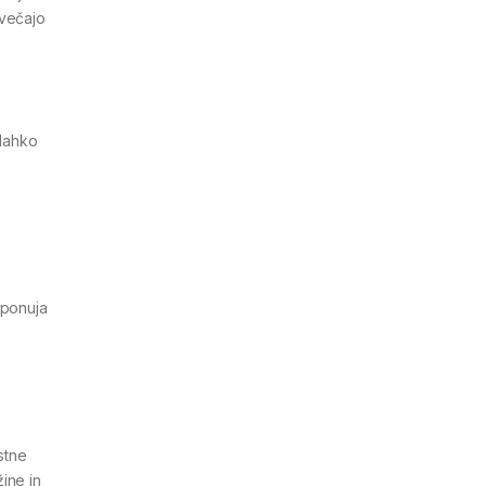
ovečajo
 lahko
 ponuja
stne
ine in