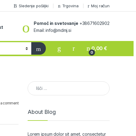
Sledenje pošiljki
Trgovina
Moj račun
Pomoč in svetovanje
+38671602902
kt
Email: info@mdmj.si
0,00
€
0
Išči:
 a comment
About Blog
Lorem ipsum dolor sit amet, consectetur