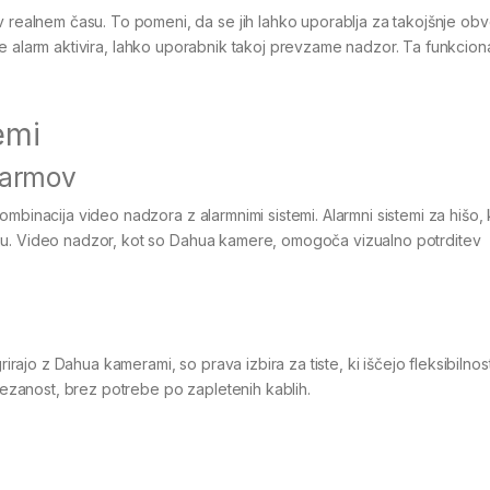
alnem času. To pomeni, da se jih lahko uporablja za takojšnje ob
Ko se alarm aktivira, lahko uporabnik takoj prevzame nadzor. Ta funkcion
emi
larmov
mbinacija video nadzora z alarmnimi sistemi. Alarmni sistemi za hišo, 
ju. Video nadzor, kot so Dahua kamere, omogoča vizualno potrditev
rirajo z Dahua kamerami, so prava izbira za tiste, ki iščejo fleksibilnost
zanost, brez potrebe po zapletenih kablih.