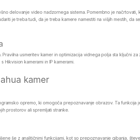
šno delovanje video nadzornega sistema. Pomembno je načrtovati, 
ti je treba tudi, da je treba kamere namestiti na višjih mestih, da s
a
Pravilna usmeritev kamer in optimizacija vidnega polja sta ključni za
o s Hikvision kamerami in IP kamerami.
Dahua kamer
gramsko opremo, ki omogoča prepoznavanje obrazov. Ta funkcija j
ih prostorov ali spremljati stranke.
 še z analitičnimi funkcijami, kot so prepoznavanje gibanja, števec