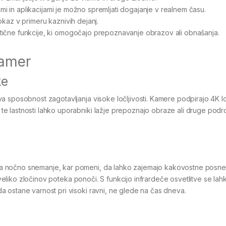
mi in aplikacijami je možno spremljati dogajanje v realnem času.
okaz v primeru kaznivih dejanj.
tične funkcije, ki omogočajo prepoznavanje obrazov ali obnašanja.
kamer
ke
 sposobnost zagotavljanja visoke ločljivosti. Kamere podpirajo 4K loč
e lastnosti lahko uporabniki lažje prepoznajo obraze ali druge podr
a nočno snemanje, kar pomeni, da lahko zajemajo kakovostne posnet
j veliko zločinov poteka ponoči. S funkcijo infrardeče osvetlitve se lah
 ostane varnost pri visoki ravni, ne glede na čas dneva.