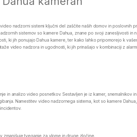
i Dahua kamerah
ideo nadzorni sistemi ključni del zaščite naših domov in poslovnih p
dzornih sistemov so kamere Dahua, znane po svoji zanesljivosti in 
osti, ki jih ponujajo Dahua kamere, ter kako lahko pripomorejo k vaš
aže video nadzora in ugodnosti, ki jih prinašajo v kombinaciji z alarm
e in analizo video posnetkov. Sestavljen je iz kamer, snemalnikov in
ji gibanja. Namestitev video nadzornega sistema, kot so kamere Dahua,
incidentov.
v zmanjšuje tveganje za vlome in druge zločine.