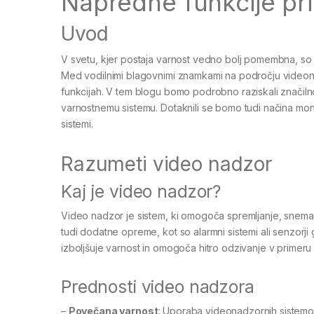
Napredne funkcije pr
Uvod
V svetu, kjer postaja varnost vedno bolj pomembna, so v
Med vodilnimi blagovnimi znamkami na področju videona
funkcijah. V tem blogu bomo podrobno raziskali značiln
varnostnemu sistemu. Dotaknili se bomo tudi načina mont
sistemi.
Razumeti video nadzor
Kaj je video nadzor?
Video nadzor je sistem, ki omogoča spremljanje, snemanj
tudi dodatne opreme, kot so alarmni sistemi ali senzor
izboljšuje varnost in omogoča hitro odzivanje v primeru 
Prednosti video nadzora
–
Povečana varnost
: Uporaba videonadzornih sistemo