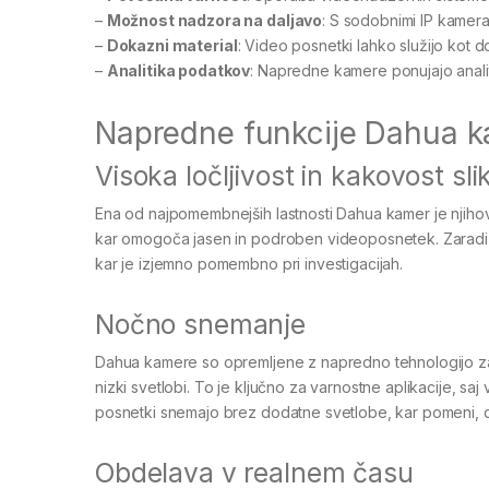
–
Možnost nadzora na daljavo
: S sodobnimi IP kamera
–
Dokazni material
: Video posnetki lahko služijo kot d
–
Analitika podatkov
: Napredne kamere ponujajo anali
Napredne funkcije Dahua 
Visoka ločljivost in kakovost sli
Ena od najpomembnejših lastnosti Dahua kamer je njihova
kar omogoča jasen in podroben videoposnetek. Zaradi t
kar je izjemno pomembno pri investigacijah.
Nočno snemanje
Dahua kamere so opremljene z napredno tehnologijo z
nizki svetlobi. To je ključno za varnostne aplikacije, sa
posnetki snemajo brez dodatne svetlobe, kar pomeni, da
Obdelava v realnem času