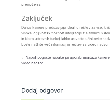
premoženja.
Zaključek
Dahua kamere predstavljajo idealno rešitev za vse, ki i
visoka ločljivost in možnost integracije z alarmnimi siste
in izbiro ustreznih funkcij lahko ustvarite učinkovite n
boste našli še več informacij in rešitev za video nadzo
Navigacija prispevka
←
Najbolj pogoste napake pri uporabi montaza kamere
video nadzor
Dodaj odgovor