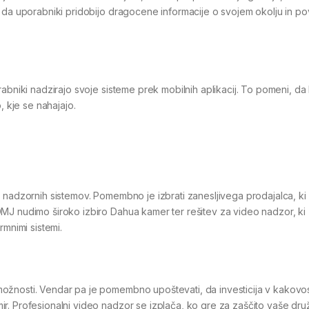
, da uporabniki pridobijo dragocene informacije o svojem okolju in p
abniki nadzirajo svoje sisteme prek mobilnih aplikacij. To pomeni, da
, kje se nahajajo.
 nadzornih sistemov. Pomembno je izbrati zanesljivega prodajalca, ki
MJ nudimo široko izbiro Dahua kamer ter rešitev za video nadzor, ki
rmnimi sistemi.
ožnosti. Vendar pa je pomembno upoštevati, da investicija v kakovo
r. Profesionalni video nadzor se izplača, ko gre za zaščito vaše druž