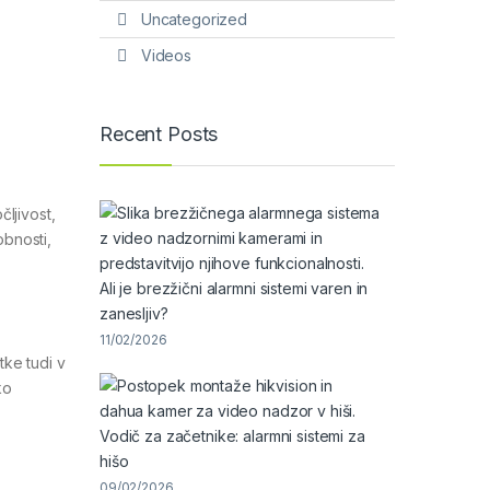
Uncategorized
Videos
Recent Posts
ljivost,
obnosti,
Ali je brezžični alarmni sistemi varen in
zanesljiv?
11/02/2026
ke tudi v
ko
Vodič za začetnike: alarmni sistemi za
hišo
09/02/2026