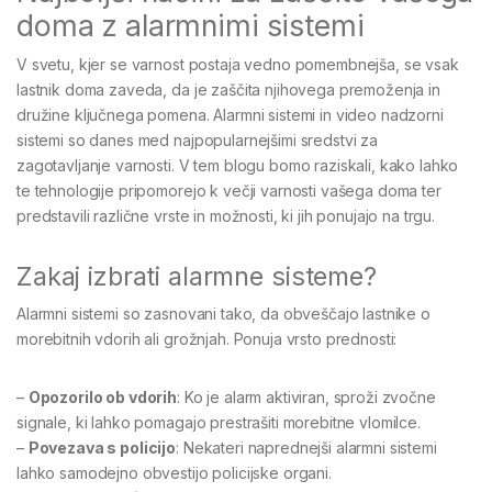
doma z alarmnimi sistemi
V svetu, kjer se varnost postaja vedno pomembnejša, se vsak
lastnik doma zaveda, da je zaščita njihovega premoženja in
družine ključnega pomena. Alarmni sistemi in video nadzorni
sistemi so danes med najpopularnejšimi sredstvi za
zagotavljanje varnosti. V tem blogu bomo raziskali, kako lahko
te tehnologije pripomorejo k večji varnosti vašega doma ter
predstavili različne vrste in možnosti, ki jih ponujajo na trgu.
Zakaj izbrati alarmne sisteme?
Alarmni sistemi so zasnovani tako, da obveščajo lastnike o
morebitnih vdorih ali grožnjah. Ponuja vrsto prednosti:
–
Opozorilo ob vdorih
: Ko je alarm aktiviran, sproži zvočne
signale, ki lahko pomagajo prestrašiti morebitne vlomilce.
–
Povezava s policijo
: Nekateri naprednejši alarmni sistemi
lahko samodejno obvestijo policijske organi.