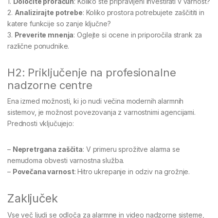
1.
Določite proračun
: Koliko ste pripravljeni investirati v varnost?
2.
Analizirajte potrebe
: Koliko prostora potrebujete zaščititi in
katere funkcije so zanje ključne?
3.
Preverite mnenja
: Oglejte si ocene in priporočila strank za
različne ponudnike.
H2: Priključenje na profesionalne
nadzorne centre
Ena izmed možnosti, ki jo nudi večina modernih alarmnih
sistemov, je možnost povezovanja z varnostnimi agencijami.
Prednosti vključujejo:
–
Nepretrgana zaščita
: V primeru sprožitve alarma se
nemudoma obvesti varnostna služba.
–
Povečana varnost
: Hitro ukrepanje in odziv na grožnje.
Zaključek
Vse več ljudi se odloča za alarmne in video nadzorne sisteme,