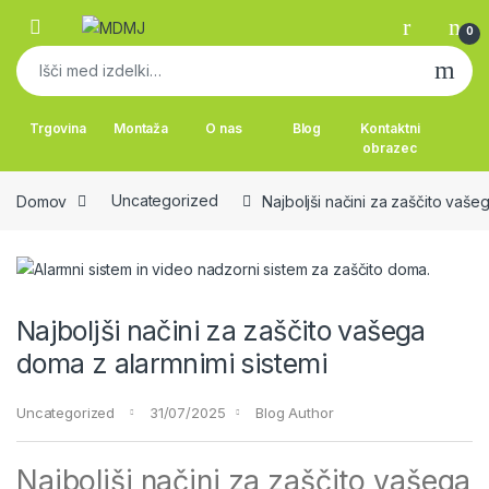
Skip to navigation
Skip to content
0
Išči:
Trgovina
Montaža
O nas
Blog
Kontaktni
obrazec
Domov
Uncategorized
Najboljši načini za zaščito vaše
Najboljši načini za zaščito vašega
doma z alarmnimi sistemi
Uncategorized
31/07/2025
Blog Author
Najboljši načini za zaščito vašega