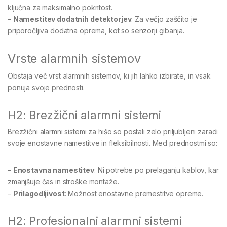
ključna za maksimalno pokritost.
–
Namestitev dodatnih detektorjev
: Za večjo zaščito je
priporočljiva dodatna oprema, kot so senzorji gibanja.
Vrste alarmnih sistemov
Obstaja več vrst alarmnih sistemov, ki jih lahko izbirate, in vsak
ponuja svoje prednosti.
H2: Brezžični alarmni sistemi
Brezžični alarmni sistemi za hišo so postali zelo priljubljeni zaradi
svoje enostavne namestitve in fleksibilnosti. Med prednostmi so:
–
Enostavna namestitev
: Ni potrebe po prelaganju kablov, kar
zmanjšuje čas in stroške montaže.
–
Prilagodljivost
: Možnost enostavne premestitve opreme.
H2: Profesionalni alarmni sistemi