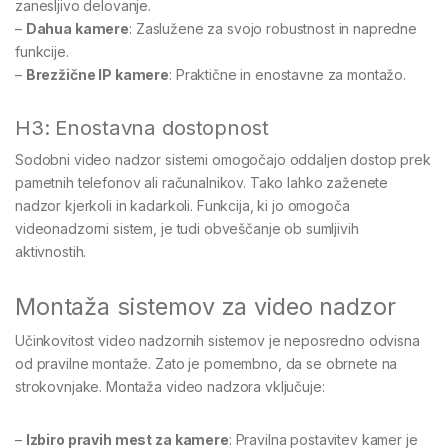
zanesljivo delovanje.
–
Dahua kamere
: Zaslužene za svojo robustnost in napredne
funkcije.
–
Brezžične IP kamere
: Praktične in enostavne za montažo.
H3: Enostavna dostopnost
Sodobni video nadzor sistemi omogočajo oddaljen dostop prek
pametnih telefonov ali računalnikov. Tako lahko zaženete
nadzor kjerkoli in kadarkoli. Funkcija, ki jo omogoča
videonadzorni sistem, je tudi obveščanje ob sumljivih
aktivnostih.
Montaža sistemov za video nadzor
Učinkovitost video nadzornih sistemov je neposredno odvisna
od pravilne montaže. Zato je pomembno, da se obrnete na
strokovnjake. Montaža video nadzora vključuje:
–
Izbiro pravih mest za kamere
: Pravilna postavitev kamer je