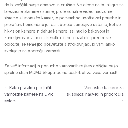
da bi zaščitili svoje domove in družine. Ne glede na to, ali gre za
brezžične alarmne sisteme, profesionalne video nadzorne
sisteme ali montažo kamer, je pomembno upoštevati potrebe in
proračun. Pomembno je, da izberete zanesljive sisteme, kot so
hikvision kamere in dahua kamere, saj nudijo kakovost in
zanesljivost v vsakem trenutku. In ne pozabite, preden se
odločite, se temeljito posvetujte s strokovnjaki, ki vam lahko
svetujejo na področju varnosti.
Za več informacij in ponudbo varnostnih rešitev obiščite našo
spletno stran MDMJ. Skupaj bomo poskrbeli za vašo varnost!
Navigacija prispevka
←
Kako pravilno priključiti
Varnostne kamere za
varnostne kamere na DVR
skladišča: nasveti in priporočila
sistem
→