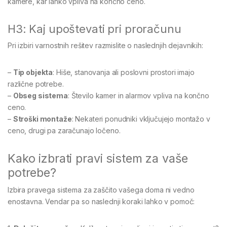
kamere, kar lahko vpliva na končno ceno.
H3: Kaj upoštevati pri proračunu
Pri izbiri varnostnih rešitev razmislite o naslednjih dejavnikih:
–
Tip objekta
: Hiše, stanovanja ali poslovni prostori imajo
različne potrebe.
–
Obseg sistema
: Število kamer in alarmov vpliva na končno
ceno.
–
Stroški montaže
: Nekateri ponudniki vključujejo montažo v
ceno, drugi pa zaračunajo ločeno.
Kako izbrati pravi sistem za vaše
potrebe?
Izbira pravega sistema za zaščito vašega doma ni vedno
enostavna. Vendar pa so naslednji koraki lahko v pomoč: